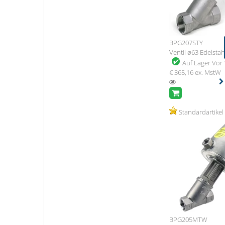
BPG207STY
Ventil ø63 Edelstah
Auf Lager
Vor 
€ 365,16
ex. MstW
Standardartikel
BPG205MTW