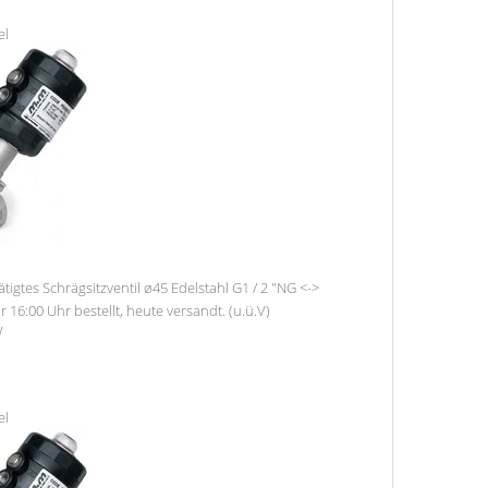
el
igtes Schrägsitzventil ø45 Edelstahl G1 / 2 "NG <->
r 16:00 Uhr bestellt, heute versandt. (u.ü.V)
W
el