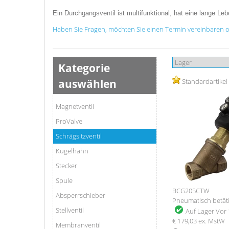
Ein Durchgangsventil ist multifunktional, hat eine lange 
Haben Sie Fragen, möchten Sie einen Termin vereinbaren oder
Kategorie
auswählen
Standardartikel
Magnetventil
ProValve
Schrägsitzventil
Kugelhahn
Stecker
Spule
BCG205CTW
Absperrschieber
Pneumatisch betäti
Stellventil
Auf Lager
Vor 
€ 179,03
ex. MstW
Membranventil