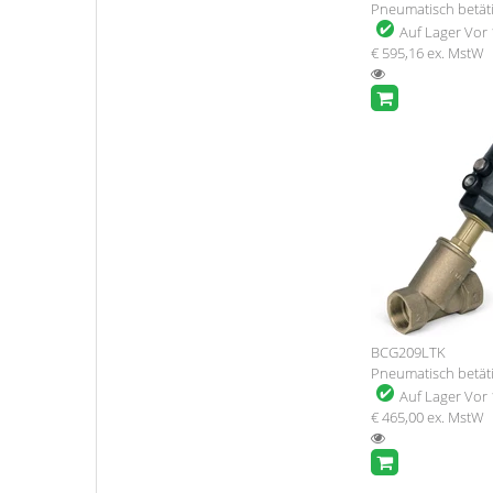
Pneumatisch betäti
Auf Lager
Vor 
€ 595,16
ex. MstW
BCG209LTK
Pneumatisch betäti
Auf Lager
Vor 
€ 465,00
ex. MstW