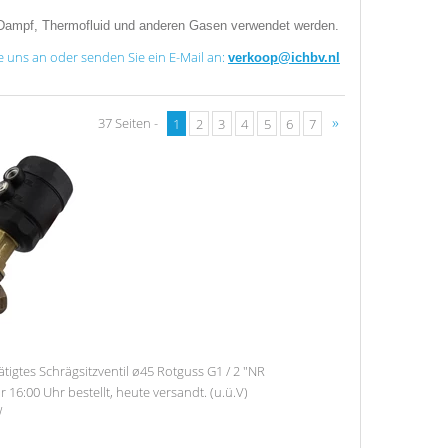
l, Dampf, Thermofluid und anderen Gasen verwendet werden.
ie uns an oder senden Sie ein E-Mail an:
verkoop@ichbv.nl
»
37 Seiten -
1
2
3
4
5
6
7
tigtes Schrägsitzventil ø45 Rotguss G1 / 2 "NR
r 16:00 Uhr bestellt, heute versandt. (u.ü.V)
W