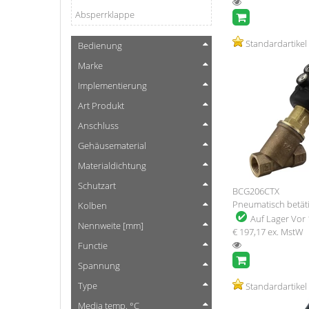
Absperrklappe
Standardartikel
Bedienung
Marke
Implementierung
Art Produkt
Anschluss
Gehäusematerial
Materialdichtung
Schutzart
BCG206CTX
Pneumatisch betäti
Kolben
Auf Lager
Vor 
Nennweite [mm]
€ 197,17
ex. MstW
Functie
Spannung
Type
Standardartikel
Media temp. °C