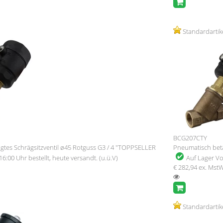
Standardartik
BCG207CTY
gtes Schrägsitzventil ø45 Rotguss G3 / 4 "TOPPSELLER
Pneumatisch betä
16:00 Uhr bestellt, heute versandt. (u.ü.V)
Auf Lager
Vo
€ 282,94
ex. Mst
Standardartik