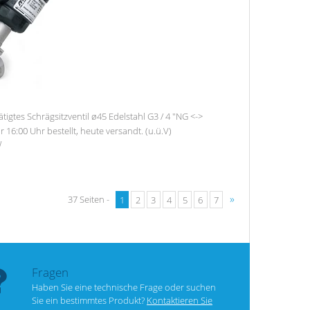
igtes Schrägsitzventil ø45 Edelstahl G3 / 4 "NG <->
r 16:00 Uhr bestellt, heute versandt. (u.ü.V)
W
»
37 Seiten -
1
2
3
4
5
6
7
Fragen
Haben Sie eine technische Frage oder suchen
Sie ein bestimmtes Produkt?
Kontaktieren Sie