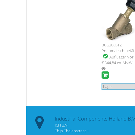
BCG208STZ
Pneumatisch betäti
Auf Lager
Vor 
€ 344,84
ex. MstW
Industrial Components Holland B.V
ICH B.V.
Thijs Thalenstraat 1