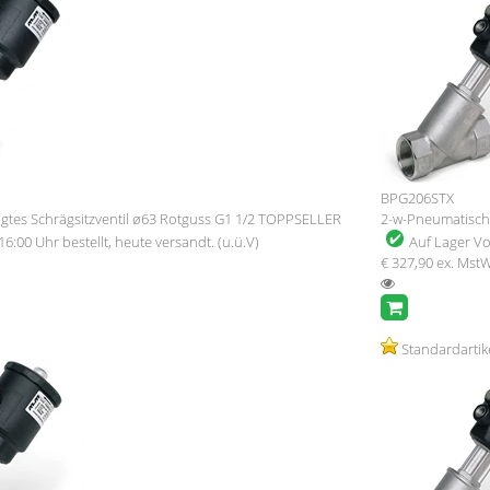
BPG206STX
gtes Schrägsitzventil ø63 Rotguss G1 1/2 TOPPSELLER
2-w-Pneumatisch b
16:00 Uhr bestellt, heute versandt. (u.ü.V)
Auf Lager
Vo
€ 327,90
ex. Mst
Standardartik