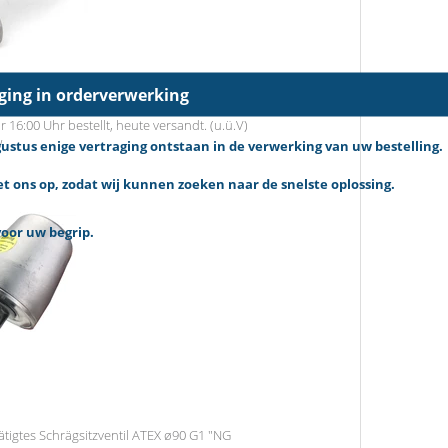
aging in orderverwerking
ahl G1 1/4 "NG <->
r 16:00 Uhr bestellt, heute versandt. (u.ü.V)
W
tus enige vertraging ontstaan in de verwerking van uw bestelling.
 ons op, zodat wij kunnen zoeken naar de snelste oplossing.
oor uw begrip.
tigtes Schrägsitzventil ATEX ø90 G1 "NG