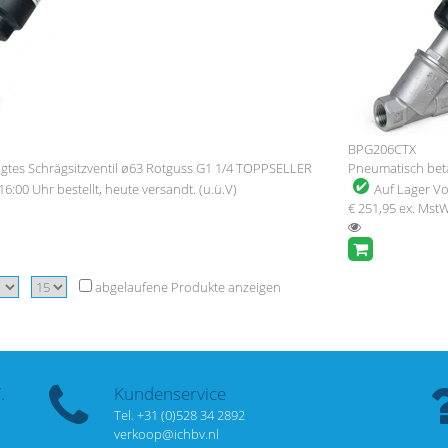
BPG206CTX
gtes Schrägsitzventil ø63 Rotguss G1 1/4 TOPPSELLER
Pneumatisch betät
16:00 Uhr bestellt, heute versandt. (u.ü.V)
Auf Lager
Vo
€ 251,95
ex. Mst
abgelaufene Produkte anzeigen
.
Kundenservice
Tel. +31 (0)528 34 2892
verkoop@ichbv.nl