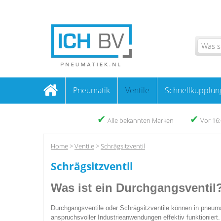
Pneumatik
Ventile
Schnellkupplun
✔
✔
Alle bekannten Marken
Vor 16:
Home
>
Ventile
>
Schrägsitzventil
Schrägsitzventil
Was ist ein Durchgangsventil
Durchgangsventile oder Schrägsitzventile können in pneumati
anspruchsvoller Industrieanwendungen effektiv funktionie