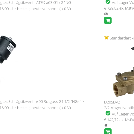
gtes Schrägsitzventil ATEX ø63 G1 / 2 "NG
Auf Lager
Vo
€ 729,82
ex. Mst
16:00 Uhr bestellt, heute versandt. (u.ü.V)
Standardartik
gtes Schrägsitzventil ø90 Rotguss G1 1/2 "NG <->
D205DVZ
16:00 Uhr bestellt, heute versandt. (u.ü.V)
2/2 Magnetventil
Auf Lager
Vo
€ 142,72
ex. Mst