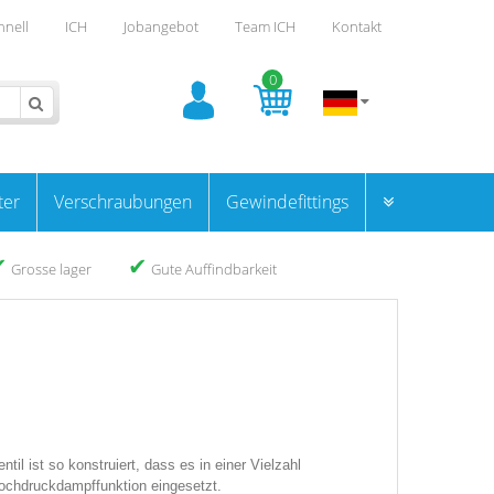
hnell
ICH
Jobangebot
Team ICH
Kontakt
0
ter
Verschraubungen
Gewindefittings
✔
✔
Grosse lager
Gute Auffindbarkeit
il ist so konstruiert, dass es in einer Vielzahl
Hochdruckdampffunktion eingesetzt.