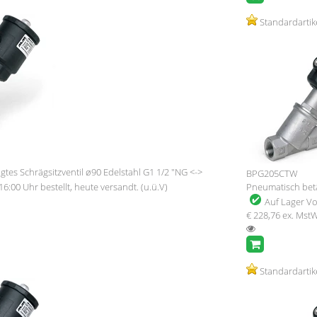
Standardartik
tes Schrägsitzventil ø90 Edelstahl G1 1/2 "NG <->
BPG205CTW
16:00 Uhr bestellt, heute versandt. (u.ü.V)
Pneumatisch betät
Auf Lager
Vo
€ 228,76
ex. Mst
Standardartik