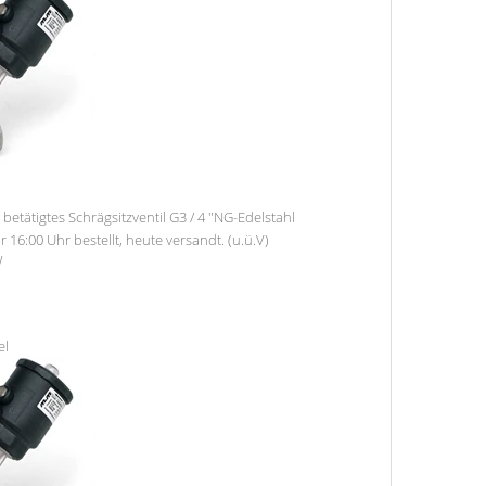
etätigtes Schrägsitzventil G3 / 4 "NG-Edelstahl
r 16:00 Uhr bestellt, heute versandt. (u.ü.V)
W
el