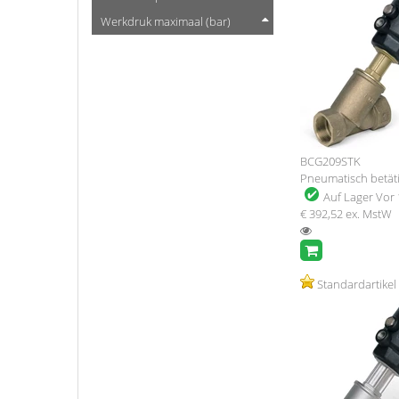
Werkdruk maximaal (bar)
BCG209STK
Pneumatisch betäti
Auf Lager
Vor 
€ 392,52
ex. MstW
Standardartikel