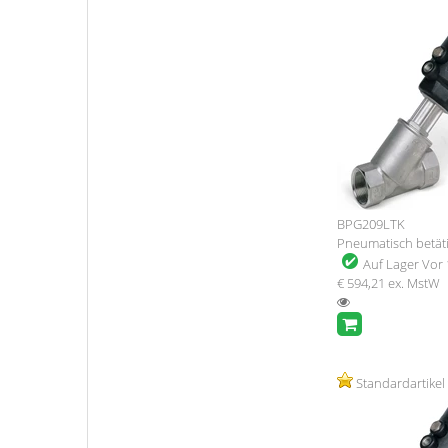
BPG209LTK
Pneumatisch betätig
Auf Lager
Vor 
€ 594,21
ex. MstW
Standardartikel