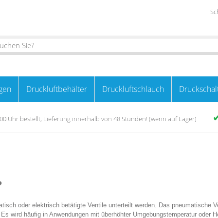
Sc
gen
Druckluftbehälter
Druckluftschlauch
Druckschal
00 Uhr bestellt, Lieferung innerhalb von 48 Stunden! (wenn auf Lager)
?
sch oder elektrisch betätigte Ventile unterteilt werden. Das pneumatische Vent
rt. Es wird häufig in Anwendungen mit überhöhter Umgebungstemperatur oder 