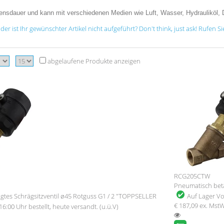
Lebensdauer und kann mit verschiedenen Medien wie Luft, Wasser, Hydraulikö
 ist Ihr gewünschter Artikel nicht aufgeführt? Don't think, just ask! Rufen S
abgelaufene Produkte anzeigen
RCG205CTW
Pneumatisch betä
gtes Schrägsitzventil ø45 Rotguss G1 / 2 "TOPPSELLER
Auf Lager
Vo
€ 187,09
ex. Mst
16:00 Uhr bestellt, heute versandt. (u.ü.V)