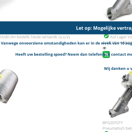
BPG208STZ
Let op: Mogelijke vertr
l G1 "NG <->
Ventil ø63 Edelst
16:00 Uhr bestellt, heute versandt. (u.ü.V)
Auf Lager
Vo
€ 441,09
ex. Mst
Vanwege onvoorziene omstandigheden kan er in de week van 10 augus
Heeft uw bestelling spoed? Neem dan telefonisch contact met
Wij danken u v
BPG207GTY
Pneumatisch betä