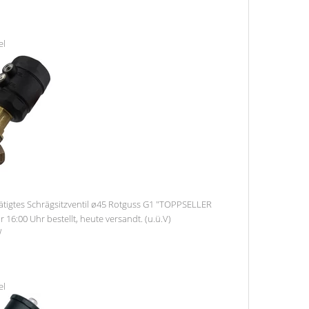
el
tigtes Schrägsitzventil ø45 Rotguss G1 "TOPPSELLER
r 16:00 Uhr bestellt, heute versandt. (u.ü.V)
W
el