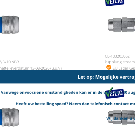
CE-103203062
6,5x10 NBR +
kupplung stream
atte leverdatum 13-08-2026 (u.ü.V)
EU Lager
Ges
Preis auf Anfrage
Let op: Mogelijke vertr
Vanwege onvoorziene omstandigheden kan er in de week van 10 augus
Heeft uw bestelling spoed? Neem dan telefonisch contact met
Wij danken u v