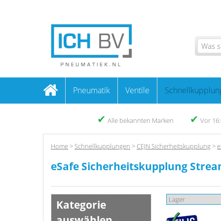
Pneumatik
Ventile
Schnellkupplun
✔
✔
Alle bekannten Marken
Vor 16:
Home
>
Schnellkupplungen
>
CEJN Sicherheitskupplung
>
e
eSafe Sicherheitskupplung Strea
Kategorie
auswählen