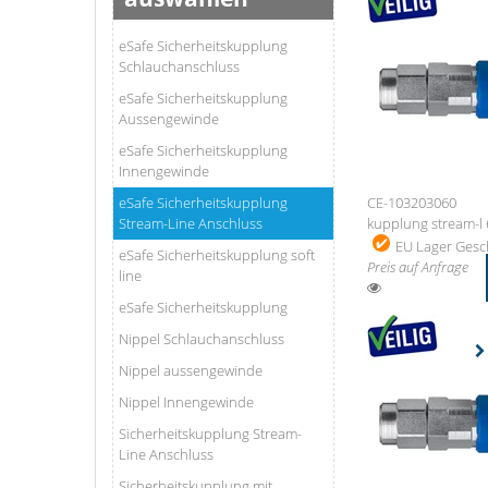
eSafe Sicherheitskupplung
Schlauchanschluss
eSafe Sicherheitskupplung
Aussengewinde
eSafe Sicherheitskupplung
Innengewinde
eSafe Sicherheitskupplung
CE-103203060
Stream-Line Anschluss
kupplung stream-l 
EU Lager
Gesch
eSafe Sicherheitskupplung soft
Preis auf Anfrage
line
eSafe Sicherheitskupplung
Nippel Schlauchanschluss
Nippel aussengewinde
Nippel Innengewinde
Sicherheitskupplung Stream-
Line Anschluss
Sicherheitskupplung mit