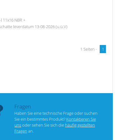
-l 11x16 NBR +
chatte leverdatum 13-08-2026 (u.ü.V)
1 Seiten -
1
Fragen
Haben Sie eine technische Frage oder suchen
Sie ein bestimmtes Produkt?
Kontaktieren Sie
uns
oder sehen Sie sich die
häufig gestellten
Fragen
an.