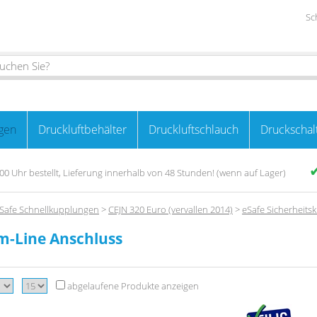
Sc
gen
Druckluftbehälter
Druckluftschlauch
Druckschal
00 Uhr bestellt, Lieferung innerhalb von 48 Stunden! (wenn auf Lager)
Safe Schnellkupplungen
>
CEJN 320 Euro (vervallen 2014)
>
eSafe Sicherheits
m-Line Anschluss
abgelaufene Produkte anzeigen