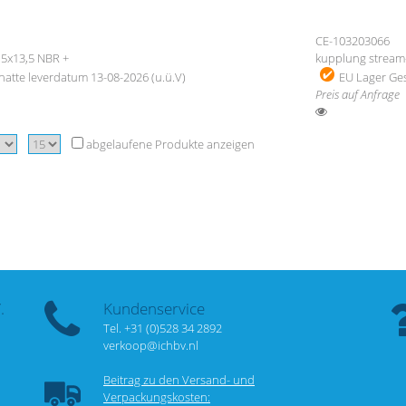
CE-103203066
,5x13,5 NBR +
kupplung stream
atte leverdatum 13-08-2026 (u.ü.V)
EU Lager
Ges
Preis auf Anfrage
abgelaufene Produkte anzeigen
.
Kundenservice
Tel. +31 (0)528 34 2892
verkoop@ichbv.nl
Beitrag zu den Versand- und
Verpackungskosten: