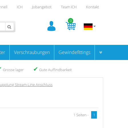
hnell
ICH
Jobangebot
Team ICH
Kontakt
0
ter
Verschraubungen
Gewindefittings
✔
✔
Grosse lager
Gute Auffindbarkeit
kupplung Stream-Line Anschluss
1 Seiten -
1