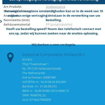
Marke
ICH
Art Produkt
Snelkoppeling
Vanwege onvoorziene omstandigheden kan er in de week van 10
Materialdichtung
EPDM
augustus enige vertraging ontstaan in de verwerking van uw
Anschluss
R3"
bestelling.
Nennweite [mm]
0
Gehäusematerial
PP (polypropylene)
Heeft uw bestelling spoed? Neem dan telefonisch contact met
ons op, zodat wij kunnen zoeken naar de snelste oplossing.
Wij danken u voor uw begrip.
Industrial Components Holland B.V.
ICH B.V.
Thijs Thalenstraat 1
NL-7913 ZX Hollandscheveld
The Netherlands
KvK te Emmen: 04081981
VAT/BTW nr.: NL8158.43.859.B01
Bankrek. nr.: 31.66.09.072
IBAN nr.: NL89 RABO 0316 6090 72
SWIF: RABONL2U
GLN: 8718427000009