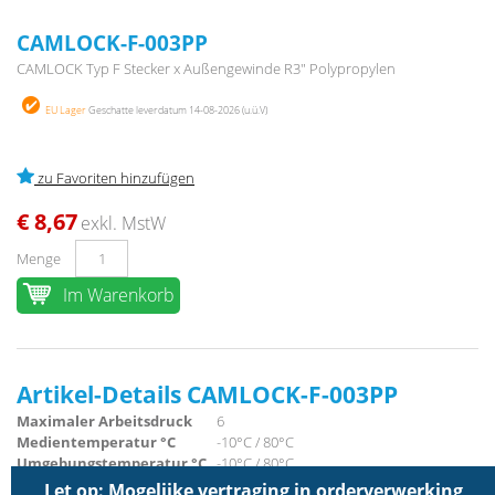
CAMLOCK-F-003PP
CAMLOCK Typ F Stecker x Außengewinde R3" Polypropylen
EU Lager
Geschatte leverdatum 14-08-2026 (u.ü.V)
zu Favoriten hinzufügen
€ 8,67
exkl. MstW
Menge
Im Warenkorb
Artikel-Details CAMLOCK-F-003PP
Maximaler Arbeitsdruck
6
Medientemperatur °C
-10°C / 80°C
Umgebungstemperatur °C
-10°C / 80°C
Fließen
0
Let op: Mogelijke vertraging in orderverwerking